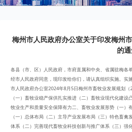
梅州市人民政府办公室关于印发梅州市畜
的通
各县（市、区）人民政府，市府直属和中央、省属驻梅各单位：《梅州市畜牧业发展规划（2024—2028年）》已经市人民政府同意，现印发给你们，请认真组织实施。实施过程中遇到的问题，请径向市农业农村局反映。梅州市人民政府办公室2024年8月5日梅州市畜牧业发展规划（2024—2028年）目录一、“十四五”以来主要发展成效（一）畜牧业稳产保供扎实推进（二）畜牧业现代化建设凸显成效（三）畜牧业绿色发展取得重大进展（四）畜牧业生产和质量安全保障有力二、畜牧业发展形势（一）有利条件（二）面临挑战（三）发展思路三、区域布局（一）总体布局（二）主导产业发展布局（三）特色畜禽发展布局四、重点任务（一）构建现代畜牧业生产经营体系（二）完善现代畜牧业科技创新与推广体系（三）强化现代畜牧业质量安全保障（四）完善现代畜牧业服务体系五、强化保障措施（一）加强组织领导（二）加强政策扶持（三）加强法制保障（四）加强人才支撑（五）加强交流合作一、“十四五”以来主要发展成效“十四五”以来，全市畜牧业克服资源要素趋紧、非洲猪瘟传入、生产异常波动和新冠疫情冲击等不利影响，生产方式加快转变，绿色发展全面推进，现代化建设取得明显进展，综合生产能力、市场竞争力和可持续发展能力不断增强。（一）畜牧业稳产保供扎实推进。2023年，全市肉类、禽蛋、奶类总产量分别达29.9万吨、3.89万吨和0.4万吨，畜牧业产值90.26亿元，占农林牧渔业总产值的21.38%。肉类生产是我市畜牧主产业，2023年度同比增长6.72%；蛋类生产快速发展，2023年产量同比增长6.81%；奶类生产持续增长，2023年同比增长95.3%。肉奶蛋市场供应充足、种类丰富，有力保障了“菜篮子”供给安全。2023年度主要畜产品生猪出栏量受非洲猪瘟疫情影响下滑后恢复到219.56万头，同比增长9.1%；家禽出栏量7794.56万只，同比下降3.9%。2023年度工业饲料总产量106.74万吨、总产值39.14亿元。（二）畜牧业现代化建设凸显成效。一是畜禽品种保护和开发利用体系基本形成。全市有各类种畜禽场20家。拥有省级生猪核心育种场2个（占全省7.41%）。建设国家级保种场（区）2个，省级保种场（区）6个，形成了粤东黑猪、陆丰牛、石歧鸽、华南中蜂等特色产业区带。二是畜禽标准化规模养殖水平不断提高。截至2023年底全市创建了1家国家级标准化示范场、56家省级标准化示范场和6个广东省现代化美丽牧场，示范带动产业转型升级。畜禽规模养殖比例从2022年的46.5%提升到2023年的49.2%。三是饲料业转型升级步伐加快。全市现有饲料生产企业16家，其中配合饲料（含浓缩料）生产企业10家，单一饲料生产企业2家，预混料生产企业1家，饲料添加剂生产企业3家。全市饲料产品质量保持较高水平，构建精准配方技术体系，饲料利用效率高。（三）畜牧业绿色发展取得重大进展。强化对养殖场畜禽粪污资源化利用的指导和服务工作，大力推广种养结合的废弃物综合利用模式。从源头上控制污染物排放，把固体粪便和污水当作优质有机肥，粪污收集还田利用，变废为宝，实现农牧循环发展。树立畜禽养殖主体责任人的意识，指导养殖场（户）科学养殖，提高畜禽粪污资源化利用水平。全市畜禽粪污综合利用率连续多年保持在80%以上。（四）畜牧业生产和质量安全保障有力。动物疫情形势总体平稳，有效防控非洲猪瘟、高致病性禽流感等重大动物疫病，保障了全市畜产品市场供给。强化重大动物疫病强制免疫，畜禽群体免疫密度和免疫合格率分别维持在90%和70%以上。1个生猪养殖企业无非洲猪瘟小区通过国家评估，2个种畜禽场通过省级动物疫病净化评估验收，全市共建成专业集中病死畜禽无害化处理厂5个。2023年，全市饲料、兽药产品抽检合格率均达到100%，生鲜乳监督检查和抽样监测合格率100%。全市未发生区域性重大畜产品质量安全事件，畜产品质量安全保持较高水平。二、畜牧业发展形势“十四五”时期是全面实施乡村振兴战略加快推进农业农村现代化的重要战略期。全社会重农、强农氛围进一步增强，综合国力上升带动作用逐步彰显，新一轮科技革命影响不断加深，推进畜牧业现代化发展面临难得的历史机遇。但当今世界百年未有之大变局加速演进，“十四五”时期畜牧业发展的内外部环境更加复杂，依靠国内资源增产扩能的难度日益增加，依靠进口调节国内余缺的不确定性加大，推动畜牧业高质量发展依然面临诸多挑战。（一）有利条件。1.政策环境优化为畜牧业发展提供有力保障。近年，中央到地方各级出台了支持畜牧业转型升级和高质量发展的系列政策措施，产业政策体系进一步健全。《农业农村部国家发展改革委财政部生态环境部商务部银保监会关于促进生猪产业持续健康发展的意见》（农牧发〔2021〕24号）、《广东省农业农村厅关于印发〈广东省现代畜牧业发展“十四五”规划（2021—2025年）〉的通知》（粤农农〔2022〕127号）、《梅州市人民政府办公室关于印发梅州市加快推进生猪家禽产业转型升级实施方案的通知》（梅市府办函〔2020〕59号）、《梅州市人民政府办公室关于印发〈梅州市肉牛产业发展实施意见〉的通知》（梅市府办函〔2023〕134号）的出台，为全市“十四五”畜牧行业发展指明了发展方向。“菜篮子”市长负责制全面落实，设施农业用地、生态环境保护等关键环节审批流程有效优化，金融扶持、财政投入支持畜牧业发展的系列政策举措相继出台，畜牧业稳产保供等政策保障体系得到了进一步完善。2.构建新发展格局为畜牧业发展拓展新空间。“十四五”时期我国将加快形成以国内大循环为主体、国内国际双循环相互促进的新发展格局，全国统一大市场的建设步伐加快，全国GDP迈上100万亿元台阶，人均GDP突破1万美元关口，大国效应和超大规模市场优势进一步显现；RCEP协定正式实施，我国融入全球最大区域自由贸易圈，国际国内两个市场联系更加紧密。广东是全国第一经济大省和第一消费大省，“双区”（粤港澳大湾区、深圳先行示范区）建设、“双城”（广州、深圳）联动战略将有力推进带动农业农村融入“一核一带一区”（珠三角九市、沿海经济带和北部生态发展区）区域发展格局。省委“1310”具体部署特别是“百千万工程”纵深推进，《梅州方案》、省《若干措施》、融湾财政政策等叠加利好，为全市现代化畜牧业发展提供了更大空间。3.消费水平提升为畜牧业结构优化形成新拉力。随着经济社会快速发展，城乡经济进一步融合，人民群众消费结构进入加速升级阶段，动物蛋白产品特别是绿色优质畜产品需求加快增长，拉动畜牧业产品结构持续优化。国家实施动物疫病分区防控政策促进“调畜禽”向“调肉品”转型，互联网+、电商经济的蓬勃发展改变着传统的流通消费渠道，预制菜的快速兴起改变着畜产品流通和消费方式，将推动畜牧业加快升级生产经营模式、延伸产业链条，形成养殖、屠宰、加工、配送等环节融合发展的新格局。4.科技进步为畜牧业转型升级增添新动力。近年来，全球新一轮科技革命和产业变革孕育兴起，以基因编辑、转基因、分子设计等为代表的生物技术日新月异，以物联网、大数据、云计算、区块链等为代表的信息化技术迅猛发展，为传统畜牧业转型发展带来巨大推力。物联网开启了畜牧业发展的新时代，让畜牧业实现自动化、规模化、数字化、智能化，不断催生新产业、新业态、新模式，为畜牧业发展增添新动能。现代信息技术和生物技术的快速发展和普及应用，将对全市畜牧业生产、加工、流通、消费等各环节，以及政府部门的监管服务方式产生深刻影响。（二）面临挑战。1.保障国家粮食安全任务艰巨，提升畜产品供给能力面临新要求。目前，全市家禽基本实现自给自足，但其他畜产品自给率低，猪肉、牛羊肉、鸡蛋、牛奶远不能满足市场需求。今后，随着人口总量增长、城镇人口比重上升、收入水平提高和工业用途拓展等，农产品特别是畜禽产品需求都将呈刚性增长态势，对畜禽产业稳产保供提出了重大的挑战。2.动物疫情和质量安全风险高，维护畜牧产业安全面临新考验。全市每年从外地调入大量畜禽产品，输入性重大动物疫情风险仍然较大，呈现多样性、复杂性、经常性的特点，动物疫病防控压力巨大。畜禽养殖过程还存在不规范使用投入品、非法使用违禁物等质量安全隐患。畜牧业受规模化、组织化程度限制，标准化生产、规范化管理水平还有待进一步提高，小规模分散养殖主体责任意识不强，全面落实动物疫情防控和质量安全监管仍然存在不少困难。3.资源环境约束趋紧，保护与发展矛盾日益凸显，推进畜牧业绿色发展需要新突破。居民对生态环境的要求越来越高，给畜牧业绿色发展提出了新的要求。已经实施的《畜禽规模养殖污染防治条例》和《中华人民共和国环境保护法》，对今后畜牧业发展提出明确要求，畜禽养殖场必须控制和减缓污染，否则难有立足之地。现阶段畜禽养殖废弃物处理成本偏高，部分养殖户环境保护意识薄弱，粪污处理设施设备和技术力量缺乏，影响了环保治理的推进。（三）发展思路。以习近平新时代中国特色社会主义思想为指导，全面贯彻落实党的二十大和二十届二中、三中全会精神，认真落实省委十三届二次全会精神，全面实施“百千万工程”，持续深化供给侧结构性改革，调整优化产业结构和空间布局，加快构建现代养殖体系、动物防疫体系和加工流通体系，不断提高畜产品供给水平。以保供给、保安全、保生态、促发展“三保一促”为基本目标，围绕建设现代生态畜牧业发展定位，到2028年，全市畜牧业整体竞争力稳步提高，综合生产能力和供应保障能力大幅提升，标准化规模养殖长足发展，动物疫病防控能力显著增强，绿色发展水平显著提高，质量安全基础更加扎实。一是高质量保供给。产业结构和区域布局进一步优化，畜牧业综合生产能力和供应保障能力大幅提升。到2028年，全市猪肉、牛肉、禽肉产量分别保持在18万吨以上、1.4万吨、11万吨以上，禽蛋产量达到4万吨以上；生猪出栏量达到240万头以上，自给率保持在80%以上，肉牛出栏量达到7万头以上、家禽出栏量达到8000万只以上。产品结构不断优化，高端、特色差异化产品供给持续增加。二是高标准保安全。标准化规模养殖水平全面提升，畜禽产品质量安全保障有力，重大风险防控能力显著提高。全市畜禽规模养殖比例达到50%以上，生产经营集约化、设施化、智能化水平明显提升。养殖投入品监管支撑体系进一步完善，兽药饲料产品合格率进一步提升，兽药产品可追溯。进一步建成与养殖规模相适应的动物防疫体系，重大疫病和主要人畜共患病风险得到有效控制，防范动物疫病传入风险的能力进一步增强。三是高水平保生态。生产发展与资源环境承载力基本匹配，畜禽粪污资源化利用持续推进。全市畜禽粪污综合利用率达到85%以上，形成种养结合、农牧循环的可持续发展新格局。四是高要求促发展。加快发展畜产品加工储运、兽药、饲料、生物科技、动物诊疗、废弃物综合利用等关联产业，培育畜牧业休闲观光体验、电子商务等新业态，促进畜牧业、种植业和二三产业融合发展，建设一批养殖、屠宰、加工、配送全产业链示范企业，加强冷鲜肉品消费宣传引导，提高冷鲜猪肉消费比重。到2028年，全市畜牧业总产值达到100亿元以上。专栏一梅州市畜牧业2024—2028年主要发展目标指标2023年2028年指标属性畜牧业总产值（亿元）90.26≥100预期性饲料工业总产值（亿元）39.14≥40预期性肉类产量（万吨）29.9≥30.7预期性其中：猪肉产量（万吨）17.33≥18预期性禽肉产量（万吨）10.84≥11预期性牛肉产量（万吨）0.37≥1.4预期性羊肉产量（万吨）0.28≥0.3预期性蛋类产量（万吨）3.89≥4预期性奶类产量（万吨）0.4≥0.5预期性畜禽养殖规模化率（%）49.2≥50预期性畜禽粪污综合利用率（%）85.06≥85约束性三、区域布局（一）总体布局。立足畜牧业现状基础，综合考虑资源禀赋、环境承载力等因素，科学规划梅州市畜牧养殖布局，发挥区域比较优势，重点发展梅县区、兴宁市、五华县等三大畜牧养殖区，实现畜牧生产布局与土地、资源、环境、经济社会发展相互协调。深入推进畜牧业供给侧结构性改革，调整优化畜禽产业结构，提高行业整体水平，构建产业高端、优质高效，布局合理、产销协调，环境友好、绿色安全的畜牧业发展总体格局。1.重点畜牧养殖区。区域范围：包括梅县区、兴宁市、五华县。发展方向：联合有关科研院所，构建种业创新中心和遗传资源保护中心，辐射带动全市畜禽种业发展，加强畜禽遗传资源保护、提纯复壮、品种选育、种畜禽繁殖和市场推广。调整优化生猪养殖结构，发展高效环保型养殖，建设一批高水平、高质量的生猪养殖企业和基地，探索多层智能高效设施养殖模式，重点发展瘦肉型猪。加强陆丰牛、中山石岐鸽、五华三黄鸡地方特色畜禽品种保护与开发利