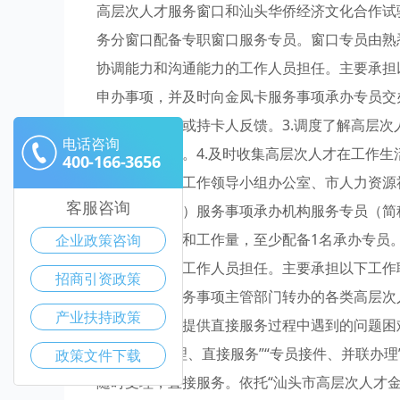
高层次人才服务窗口和汕头华侨经济文化合作试
务分窗口配备专职窗口服务专员。窗口专员由熟
协调能力和沟通能力的工作人员担任。主要承担
申办事项，并及时向金凤卡服务事项承办专员交
果向单位专员或持卡人反馈。3.调度了解高层
电话咨询
通协调等工作。4.及时收集高层次人才在工作
400-166-3656
并向市委人才工作领导小组办公室、市人力资源
客服咨询
读工作。（二）服务事项承办机构服务专员（简
服务事项类别和工作量，至少配备1名承办专员
企业政策咨询
调沟通能力的工作人员担任。主要承担以下工作职
招商引资政策
实好金凤卡服务事项主管部门转办的各类高层次
产业扶持政策
为高层次人才提供直接服务过程中遇到的问题困
按照“随时受理、直接服务”“专员接件、并联办
政策文件下载
随时受理，直接服务。依托“汕头市高层次人才