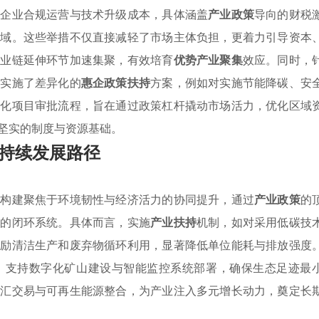
低企业合规运营与技术升级成本，具体涵盖
产业政策
导向的财税
领域。这些举措不仅直接减轻了市场主体负担，更着力引导资本
产业链延伸环节加速集聚，有效培育
优势产业聚集
效应。同时，
套实施了差异化的
惠企政策扶持
方案，例如对实施节能降碳、安
优化项目审批流程，旨在通过政策杠杆撬动市场活力，优化区域
坚实的制度与资源基础。
持续发展路径
的构建聚焦于环境韧性与经济活力的协同提升，通过
产业政策
的
置的闭环系统。具体而言，实施
产业扶持
机制，如对采用低碳技
激励清洁生产和废弃物循环利用，显著降低单位能耗与排放强度
，支持数字化矿山建设与智能监控系统部署，确保生态足迹最
碳汇交易与可再生能源整合，为产业注入多元增长动力，奠定长