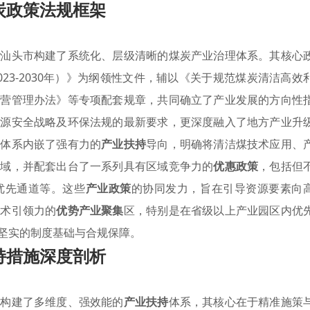
炭政策法规框架
，汕头市构建了系统化、层级清晰的煤炭产业治理体系。其核心
23-2030年）》为纲领性文件，辅以《关于规范煤炭清洁高效
运营管理办法》等专项配套规章，共同确立了产业发展的方向性
能源安全战略及环保法规的最新要求，更深度融入了地方产业升
该体系内嵌了强有力的
产业扶持
导向，明确将清洁煤技术应用、
领域，并配套出台了一系列具有区域竞争力的
优惠政策
，包括但
优先通道等。这些
产业政策
的协同发力，旨在引导资源要素向
技术引领力的
优势产业聚集
区，特别是在省级以上产业园区内优
坚实的制度基础与合规保障。
持措施深度剖析
，构建了多维度、强效能的
产业扶持
体系，其核心在于精准施策