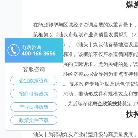
煤
在能源转型与区域经济协调发展的双重背景下
策框架以《汕头市煤炭产业高质量发展规划（20
用的实施意见》、《汕头市煤炭储备基地建设
电话咨询
400-166-3656
引与硬性约束标准。该框架不仅严格遵循国家
与绿色低碳发展的实际诉求。尤为关键的是，
客服咨询
业链延伸、循环经济模式探索等列为重点支持
企业政策咨询
限于税收减免、技术改造专项补贴及绿色信贷
招商引资政策
效、清洁方向流动，推动形成具有规模效应和
布局重点项目，为后续深化
惠企政策扶持
奠定了
产业扶持政策
扶
政策文件下载
汕头市为驱动煤炭产业转型升级与高质量发展