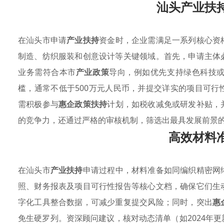
汕头产业扶
在汕头市申请
产业扶持
资金时，企业需满足一系列核心资
制造、纺织服装和创意设计等关键领域。首先，申请主体
业务需符合本市
产业政策
导向，例如优先支持绿色科技
槛，通常不低于500万元人民币，并提交详实的项目可
需积极参与
惠企政策扶持
计划，如税收减免或研发补贴，
的竞争力，还通过严格的审核机制，筛选出最具发展前景
高效材料
在汕头市
产业扶持
申请过程中，材料准备如同编织精密网
照、财务报表及项目可行性报告等核心文档，确保它们生
字化工具整合数据，可减少重复提交风险；同时，突出
惠
免生硬罗列。资深顾问建议，核对动态清单（如2024年