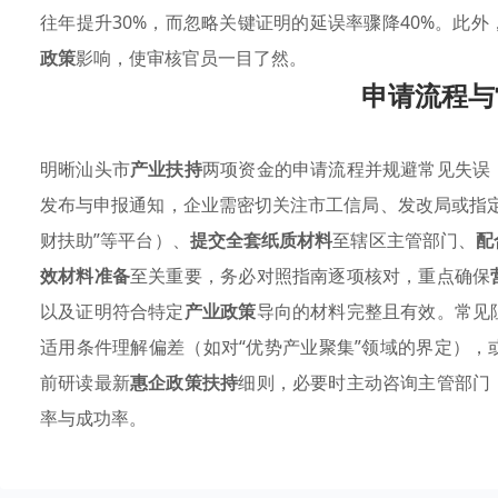
往年提升30%，而忽略关键证明的延误率骤降40%。此外
政策
影响，使审核官员一目了然。
申请流程与
明晰汕头市
产业扶持
两项资金的申请流程并规避常见失误
发布与申报通知，企业需密切关注市工信局、发改局或指
财扶助”等平台）、
提交全套纸质材料
至辖区主管部门、
配
效材料准备
至关重要，务必对照指南逐项核对，重点确保
以及证明符合特定
产业政策
导向的材料完整且有效。常见
适用条件理解偏差（如对“优势产业聚集”领域的界定），
前研读最新
惠企政策扶持
细则，必要时主动咨询主管部门
率与成功率。